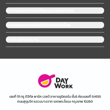
หางานแยกตามเขตในกรุงเทพมหานคร
หางานแยกตามจังหวัดในประเทศไทย
สำหรับผู้สมัครงาน
เลขที่ 111 ทรู ดิจิทัล พาร์ค เวสต์ อาคารยูนิคอร์น ชั้น5 ห้องเลขที่ SH555
ถนนสุขุมวิท แขวงบางจาก เขตพระโขนง กรุงเทพ 10260