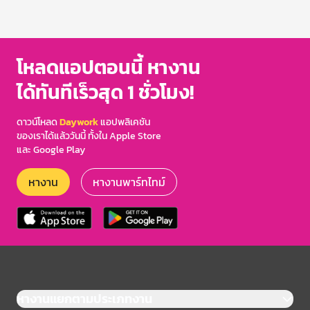
โหลดแอปตอนนี้ หางาน
ได้ทันทีเร็วสุด 1 ชั่วโมง!
ดาวน์โหลด
Daywork
แอปพลิเคชัน
ของเราได้แล้ววันนี้ ทั้งใน Apple Store
และ Google Play
หางาน
หางานพาร์ทไทม์
หางานแยกตามประเภทงาน