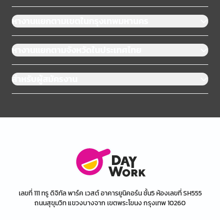
หางานแยกตามเขตในกรุงเทพมหานคร
หางานแยกตามจังหวัดในประเทศไทย
สำหรับผู้สมัครงาน
เลขที่ 111 ทรู ดิจิทัล พาร์ค เวสต์ อาคารยูนิคอร์น ชั้น5 ห้องเลขที่ SH555
ถนนสุขุมวิท แขวงบางจาก เขตพระโขนง กรุงเทพ 10260