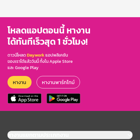
โหลดแอปตอนนี้ หางาน
ได้ทันทีเร็วสุด 1 ชั่วโมง!
ดาวน์โหลด
Daywork
แอปพลิเคชัน
ของเราได้แล้ววันนี้ ทั้งใน Apple Store
และ Google Play
หางาน
หางานพาร์ทไทม์
หางานแยกตามประเภทงาน