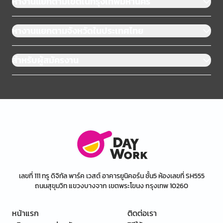
หางานแยกตามเขตในกรุงเทพมหานคร
หางานแยกตามจังหวัดในประเทศไทย
สำหรับผู้สมัครงาน
เลขที่ 111 ทรู ดิจิทัล พาร์ค เวสต์ อาคารยูนิคอร์น ชั้น5 ห้องเลขที่ SH555
ถนนสุขุมวิท แขวงบางจาก เขตพระโขนง กรุงเทพ 10260
หน้าแรก
ติดต่อเรา