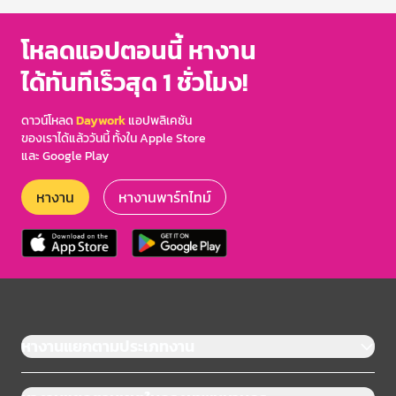
โหลดแอปตอนนี้ หางาน
ได้ทันทีเร็วสุด 1 ชั่วโมง!
ดาวน์โหลด
Daywork
แอปพลิเคชัน
ของเราได้แล้ววันนี้ ทั้งใน Apple Store
และ Google Play
หางาน
หางานพาร์ทไทม์
หางานแยกตามประเภทงาน