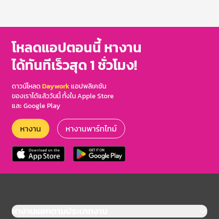
โหลดแอปตอนนี้ หางาน
ได้ทันทีเร็วสุด 1 ชั่วโมง!
ดาวน์โหลด
Daywork
แอปพลิเคชัน
ของเราได้แล้ววันนี้ ทั้งใน Apple Store
และ Google Play
หางาน
หางานพาร์ทไทม์
หางานแยกตามประเภทงาน