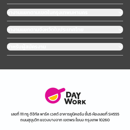
หางานแยกตามเขตในกรุงเทพมหานคร
หางานแยกตามจังหวัดในประเทศไทย
สำหรับผู้สมัครงาน
เลขที่ 111 ทรู ดิจิทัล พาร์ค เวสต์ อาคารยูนิคอร์น ชั้น5 ห้องเลขที่ SH555
ถนนสุขุมวิท แขวงบางจาก เขตพระโขนง กรุงเทพ 10260