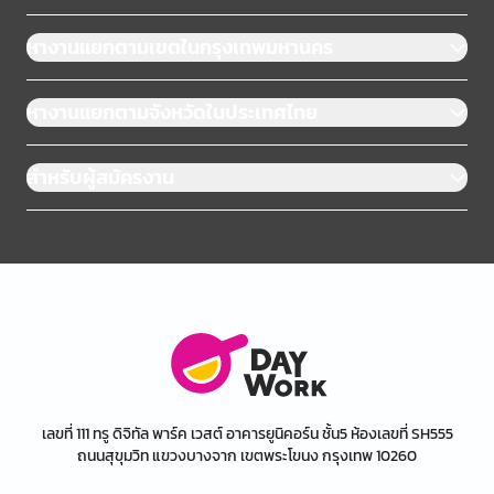
หางานแยกตามเขตในกรุงเทพมหานคร
หางานแยกตามจังหวัดในประเทศไทย
สำหรับผู้สมัครงาน
เลขที่ 111 ทรู ดิจิทัล พาร์ค เวสต์ อาคารยูนิคอร์น ชั้น5 ห้องเลขที่ SH555
ถนนสุขุมวิท แขวงบางจาก เขตพระโขนง กรุงเทพ 10260