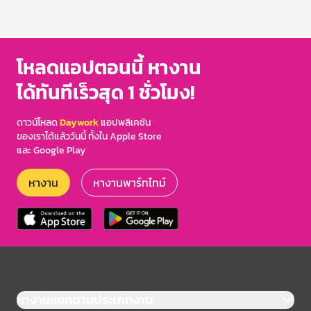
โหลดแอปตอนนี้ หางาน
ได้ทันทีเร็วสุด 1 ชั่วโมง!
ดาวน์โหลด
Daywork
แอปพลิเคชัน
ของเราได้แล้ววันนี้ ทั้งใน Apple Store
และ Google Play
หางาน
หางานพาร์ทไทม์
หางานแยกตามประเภทงาน