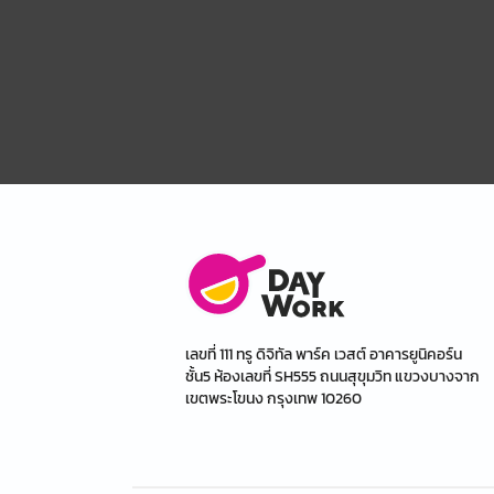
เลขที่ 111 ทรู ดิจิทัล พาร์ค เวสต์ อาคารยูนิคอร์น
ชั้น5 ห้องเลขที่ SH555 ถนนสุขุมวิท แขวงบางจาก
เขตพระโขนง กรุงเทพ 10260