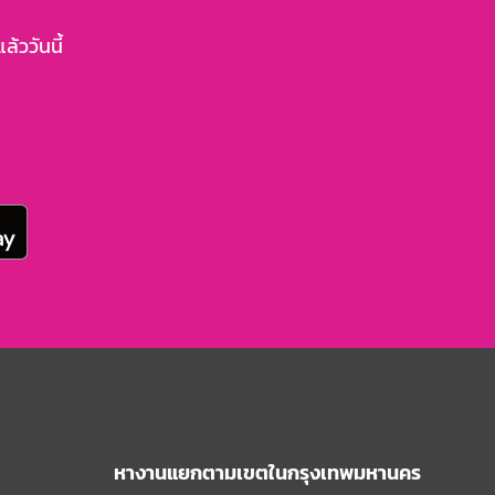
้ววันนี้
หางานแยกตามเขตในกรุงเทพมหานคร