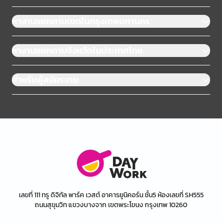
หางานแยกตามเขตในกรุงเทพมหานคร
หางานแยกตามจังหวัดในประเทศไทย
สำหรับผู้สมัครงาน
เลขที่ 111 ทรู ดิจิทัล พาร์ค เวสต์ อาคารยูนิคอร์น ชั้น5 ห้องเลขที่ SH555
ถนนสุขุมวิท แขวงบางจาก เขตพระโขนง กรุงเทพ 10260