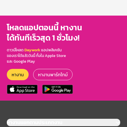
โหลดแอปตอนนี้ หางาน
ได้ทันทีเร็วสุด 1 ชั่วโมง!
ดาวน์โหลด
Daywork
แอปพลิเคชัน
ของเราได้แล้ววันนี้ ทั้งใน Apple Store
และ Google Play
หางาน
หางานพาร์ทไทม์
หางานแยกตามประเภทงาน