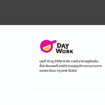
เลขที่ 111 ทรู ดิจิทัล พาร์ค เวสต์ อาคารยูนิคอร์น
ชั้น5 ห้องเลขที่ SH555 ถนนสุขุมวิท แขวงบางจาก
เขตพระโขนง กรุงเทพ 10260