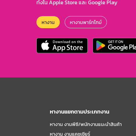
ทั้งใน Apple Store และ Google Play
หางาน
หางานพาร์ทไทม์
หางานแยกตามประเภทงาน
หางาน งานพีซี/พนักงานแนะนําสินค้า
หางาน งานแคชเชียร์