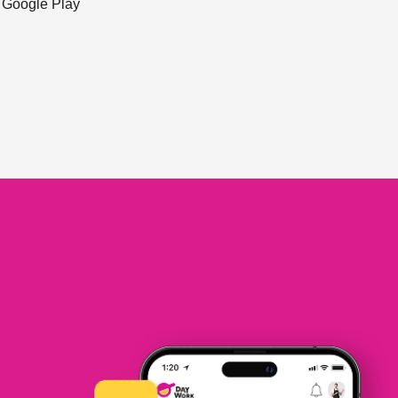
ะ Google Play