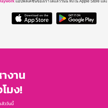
Daywork
แอปพลิเคชันของเราได้แล้ววันนี้ ทั้งใน Apple Store แล
หางาน
่วโมง!
้ววันนี้