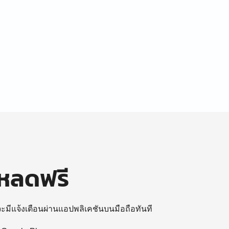
โหลดฟรี
 จะมีแจ้งเตือนผ่านแอปพลิเคชันบนมือถือทันที