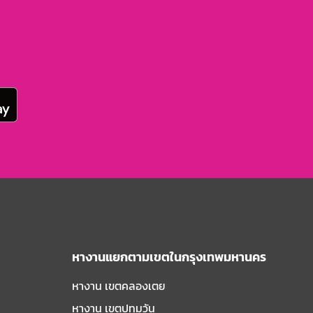
หางานแยกตามเขตในกรุงเทพมหานคร
หางาน เขตคลองเตย
หางาน เขตปทุมวัน