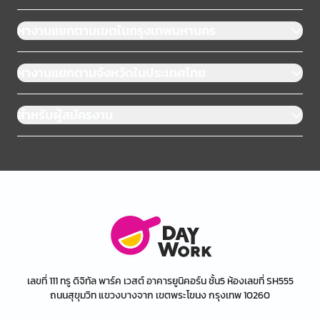
หางานแยกตามเขตในกรุงเทพมหานคร
หางานแยกตามจังหวัดในประเทศไทย
สำหรับผู้สมัครงาน
เลขที่ 111 ทรู ดิจิทัล พาร์ค เวสต์ อาคารยูนิคอร์น ชั้น5 ห้องเลขที่ SH555
ถนนสุขุมวิท แขวงบางจาก เขตพระโขนง กรุงเทพ 10260