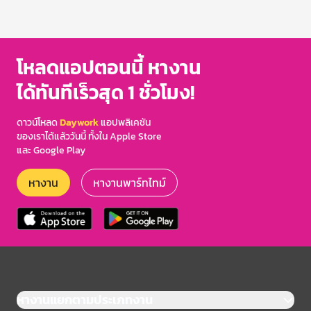
โหลดแอปตอนนี้ หางาน
ได้ทันทีเร็วสุด 1 ชั่วโมง!
ดาวน์โหลด
Daywork
แอปพลิเคชัน
ของเราได้แล้ววันนี้ ทั้งใน Apple Store
และ Google Play
หางาน
หางานพาร์ทไทม์
หางานแยกตามประเภทงาน