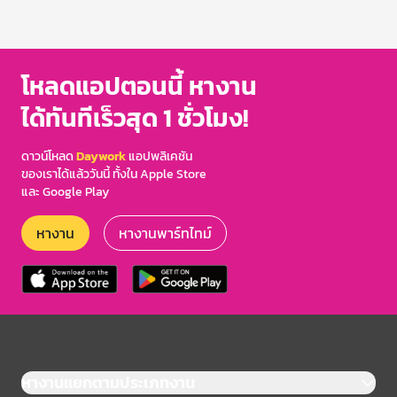
โหลดแอปตอนนี้ หางาน
ได้ทันทีเร็วสุด 1 ชั่วโมง!
ดาวน์โหลด
Daywork
แอปพลิเคชัน
ของเราได้แล้ววันนี้ ทั้งใน Apple Store
และ Google Play
หางาน
หางานพาร์ทไทม์
หางานแยกตามประเภทงาน