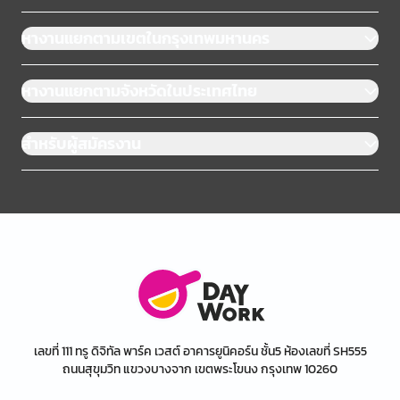
หางานแยกตามเขตในกรุงเทพมหานคร
หางานแยกตามจังหวัดในประเทศไทย
สำหรับผู้สมัครงาน
เลขที่ 111 ทรู ดิจิทัล พาร์ค เวสต์ อาคารยูนิคอร์น ชั้น5 ห้องเลขที่ SH555
ถนนสุขุมวิท แขวงบางจาก เขตพระโขนง กรุงเทพ 10260