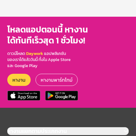
โหลดแอปตอนนี้ หางาน
ได้ทันทีเร็วสุด 1 ชั่วโมง!
ดาวน์โหลด
Daywork
แอปพลิเคชัน
ของเราได้แล้ววันนี้ ทั้งใน Apple Store
และ Google Play
หางาน
หางานพาร์ทไทม์
หางานแยกตามประเภทงาน