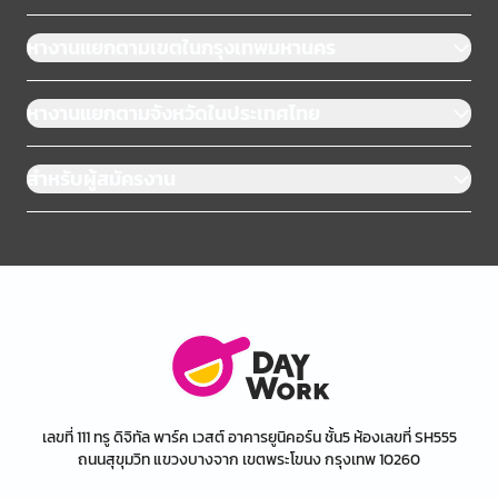
หางานแยกตามเขตในกรุงเทพมหานคร
หางานแยกตามจังหวัดในประเทศไทย
สำหรับผู้สมัครงาน
เลขที่ 111 ทรู ดิจิทัล พาร์ค เวสต์ อาคารยูนิคอร์น ชั้น5 ห้องเลขที่ SH555
ถนนสุขุมวิท แขวงบางจาก เขตพระโขนง กรุงเทพ 10260