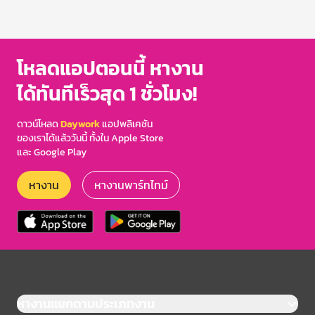
โหลดแอปตอนนี้ หางาน
ได้ทันทีเร็วสุด 1 ชั่วโมง!
ดาวน์โหลด
Daywork
แอปพลิเคชัน
ของเราได้แล้ววันนี้ ทั้งใน Apple Store
และ Google Play
หางาน
หางานพาร์ทไทม์
หางานแยกตามประเภทงาน