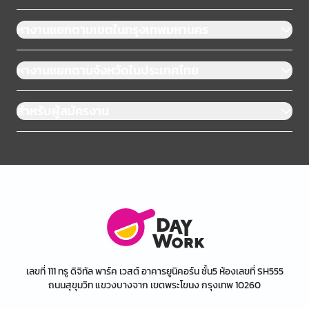
หางานแยกตามเขตในกรุงเทพมหานคร
หางานแยกตามจังหวัดในประเทศไทย
สำหรับผู้สมัครงาน
เลขที่ 111 ทรู ดิจิทัล พาร์ค เวสต์ อาคารยูนิคอร์น ชั้น5 ห้องเลขที่ SH555
ถนนสุขุมวิท แขวงบางจาก เขตพระโขนง กรุงเทพ 10260