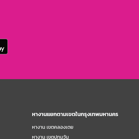
หางานแยกตามเขตในกรุงเทพมหานคร
หางาน เขตคลองเตย
หางาน เขตปทุมวัน