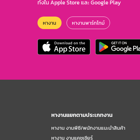
ทั้งใน Apple Store และ Google Play
หางาน
หางานพาร์ทไทม์
หางานแยกตามประเภทงาน
หางาน งานพีซี/พนักงานแนะนําสินค้า
หางาน งานแคชเชียร์