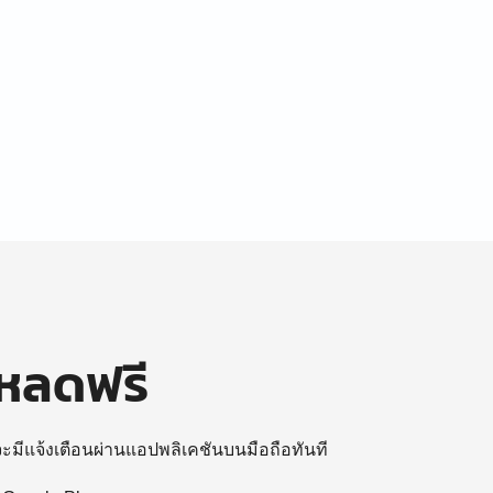
โหลดฟรี
 จะมีแจ้งเตือนผ่านแอปพลิเคชันบนมือถือทันที