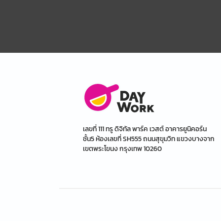
เลขที่ 111 ทรู ดิจิทัล พาร์ค เวสต์ อาคารยูนิคอร์น
ชั้น5 ห้องเลขที่ SH555 ถนนสุขุมวิท แขวงบางจาก
เขตพระโขนง กรุงเทพ 10260