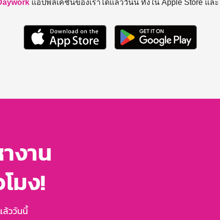
Daywork
แอปพลิเคชันของเราได้แล้ววันนี้ ทั้งใน Apple Store แล
หางาน
่วโมง!
้ววันนี้