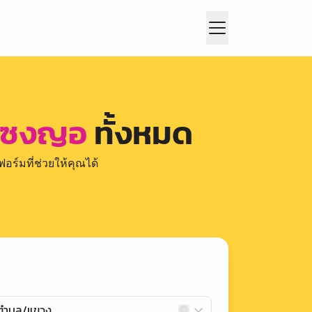
ดุซงญอ
ทั้งหมด
อร์มที่ช่วยให้คุณได้
กตำบล/แขวง