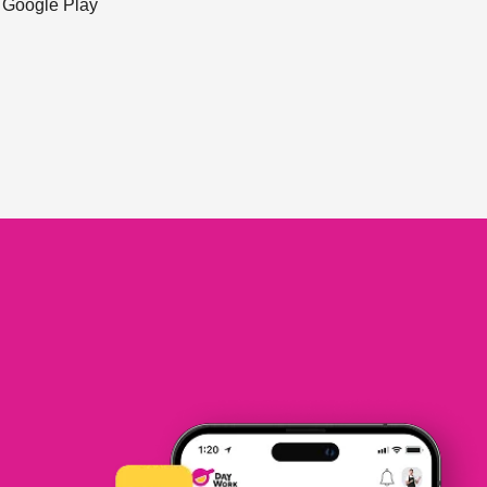
ะ Google Play