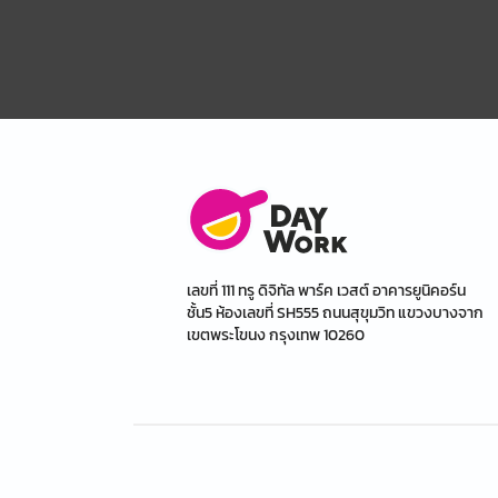
เลขที่ 111 ทรู ดิจิทัล พาร์ค เวสต์ อาคารยูนิคอร์น
ชั้น5 ห้องเลขที่ SH555 ถนนสุขุมวิท แขวงบางจาก
เขตพระโขนง กรุงเทพ 10260