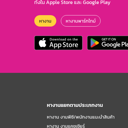
ทั้งใน Apple Store และ Google Play
หางาน
หางานพาร์ทไทม์
หางานแยกตามประเภทงาน
หางาน งานพีซี/พนักงานแนะนําสินค้า
หางาน งานแคชเชียร์