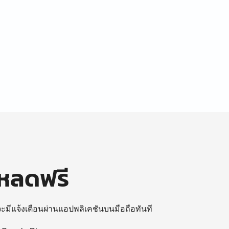
โหลดฟรี
 จะมีแจ้งเตือนผ่านแอปพลิเคชันบนมือถือทันที