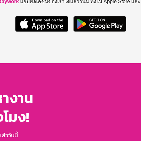
Daywork
แอปพลิเคชันของเราได้แล้ววันนี้ ทั้งใน Apple Store แล
หางาน
่วโมง!
้ววันนี้