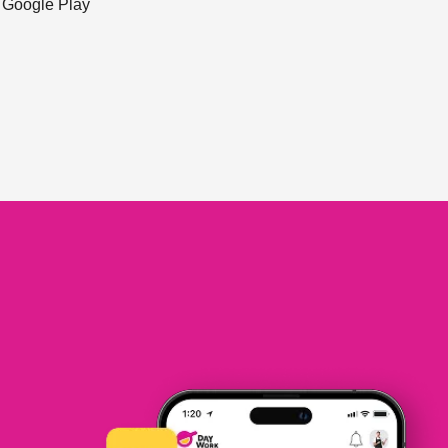
ะ Google Play