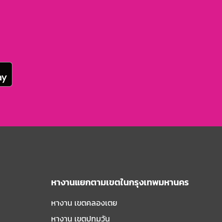
หางานแยกตามเขตในกรุงเทพมหานคร
หางาน เขตคลองเตย
หางาน เขตปทุมวัน