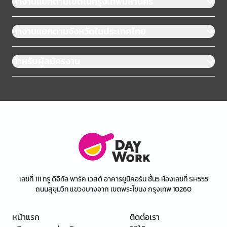
หางานแยกตามเขตในกรุงเทพมหานคร
หางานแยกตามจังหวัดในประเทศไทย
สำหรับผู้สมัครงาน
เลขที่ 111 ทรู ดิจิทัล พาร์ค เวสต์ อาคารยูนิคอร์น ชั้น5 ห้องเลขที่ SH555
ถนนสุขุมวิท แขวงบางจาก เขตพระโขนง กรุงเทพ 10260
หน้าแรก
ติดต่อเรา