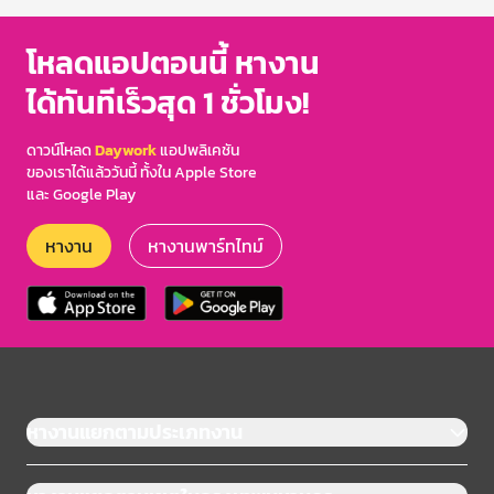
โหลดแอปตอนนี้ หางาน
ได้ทันทีเร็วสุด 1 ชั่วโมง!
ดาวน์โหลด
Daywork
แอปพลิเคชัน
ของเราได้แล้ววันนี้ ทั้งใน Apple Store
และ Google Play
หางาน
หางานพาร์ทไทม์
หางานแยกตามประเภทงาน