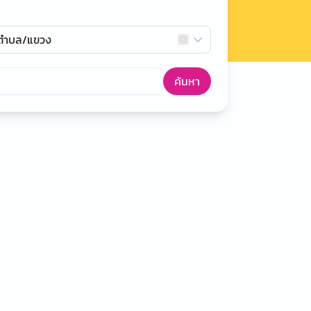
กตำบล/แขวง
ค้นหา