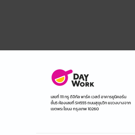
เลขที่ 111 ทรู ดิจิทัล พาร์ค เวสต์ อาคารยูนิคอร์น
ชั้น5 ห้องเลขที่ SH555 ถนนสุขุมวิท แขวงบางจาก
เขตพระโขนง กรุงเทพ 10260