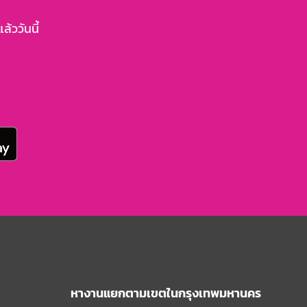
้ววันนี้
หางานแยกตามเขตในกรุงเทพมหานคร