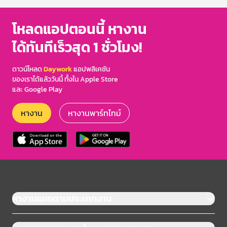
โหลดแอปตอนนี้ หางาน
ได้ทันทีเร็วสุด 1 ชั่วโมง!
ดาวน์โหลด
Daywork
แอปพลิเคชัน
ของเราได้แล้ววันนี้ ทั้งใน Apple Store
และ Google Play
หางาน
หางานพาร์ทไทม์
หางานแยกตามประเภทงาน