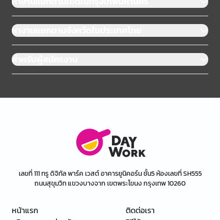
หางานแยกตามเขตในกรุงเทพมหานคร
หางานแยกตามจังหวัดในประเทศไทย
สำหรับผู้สมัครงาน
เลขที่ 111 ทรู ดิจิทัล พาร์ค เวสต์ อาคารยูนิคอร์น ชั้น5 ห้องเลขที่ SH555
ถนนสุขุมวิท แขวงบางจาก เขตพระโขนง กรุงเทพ 10260
หน้าแรก
ติดต่อเรา