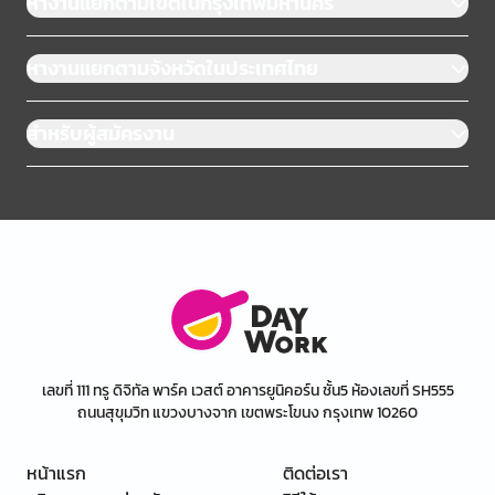
หางานแยกตามเขตในกรุงเทพมหานคร
หางานแยกตามจังหวัดในประเทศไทย
สำหรับผู้สมัครงาน
เลขที่ 111 ทรู ดิจิทัล พาร์ค เวสต์ อาคารยูนิคอร์น ชั้น5 ห้องเลขที่ SH555
ถนนสุขุมวิท แขวงบางจาก เขตพระโขนง กรุงเทพ 10260
หน้าแรก
ติดต่อเรา