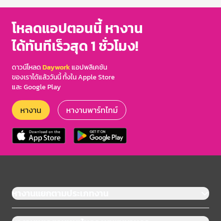
โหลดแอปตอนนี้ หางาน
ได้ทันทีเร็วสุด 1 ชั่วโมง!
ดาวน์โหลด
Daywork
แอปพลิเคชัน
ของเราได้แล้ววันนี้ ทั้งใน Apple Store
และ Google Play
หางาน
หางานพาร์ทไทม์
หางานแยกตามประเภทงาน