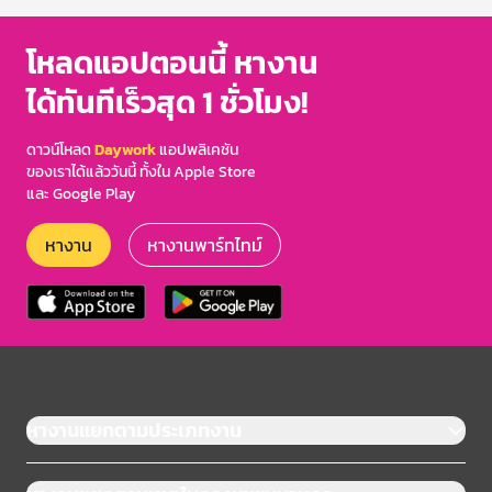
โหลดแอปตอนนี้ หางาน
ได้ทันทีเร็วสุด 1 ชั่วโมง!
ดาวน์โหลด
Daywork
แอปพลิเคชัน
ของเราได้แล้ววันนี้ ทั้งใน Apple Store
และ Google Play
หางาน
หางานพาร์ทไทม์
หางานแยกตามประเภทงาน