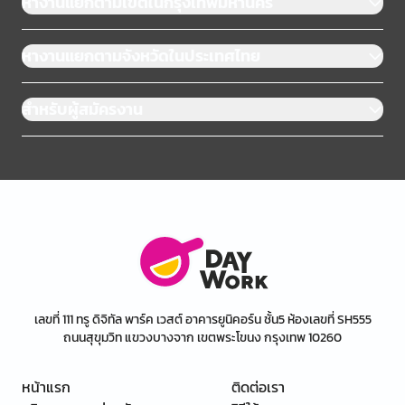
หางานแยกตามเขตในกรุงเทพมหานคร
หางานแยกตามจังหวัดในประเทศไทย
สำหรับผู้สมัครงาน
เลขที่ 111 ทรู ดิจิทัล พาร์ค เวสต์ อาคารยูนิคอร์น ชั้น5 ห้องเลขที่ SH555
ถนนสุขุมวิท แขวงบางจาก เขตพระโขนง กรุงเทพ 10260
หน้าแรก
ติดต่อเรา