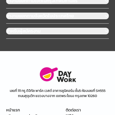
หางานแยกตามเขตในกรุงเทพมหานคร
หางานแยกตามจังหวัดในประเทศไทย
สำหรับผู้สมัครงาน
เลขที่ 111 ทรู ดิจิทัล พาร์ค เวสต์ อาคารยูนิคอร์น ชั้น5 ห้องเลขที่ SH555
ถนนสุขุมวิท แขวงบางจาก เขตพระโขนง กรุงเทพ 10260
หน้าแรก
ติดต่อเรา