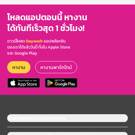
โหลดแอปตอนนี้ หางาน
ได้ทันทีเร็วสุด 1 ชั่วโมง!
ดาวน์โหลด
Daywork
แอปพลิเคชัน
ของเราได้แล้ววันนี้ ทั้งใน Apple Store
และ Google Play
หางาน
หางานพาร์ทไทม์
หางานแยกตามประเภทงาน