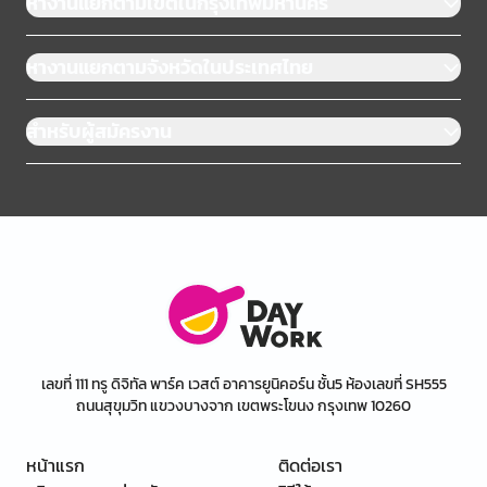
หางานแยกตามเขตในกรุงเทพมหานคร
หางานแยกตามจังหวัดในประเทศไทย
สำหรับผู้สมัครงาน
เลขที่ 111 ทรู ดิจิทัล พาร์ค เวสต์ อาคารยูนิคอร์น ชั้น5 ห้องเลขที่ SH555
ถนนสุขุมวิท แขวงบางจาก เขตพระโขนง กรุงเทพ 10260
หน้าแรก
ติดต่อเรา