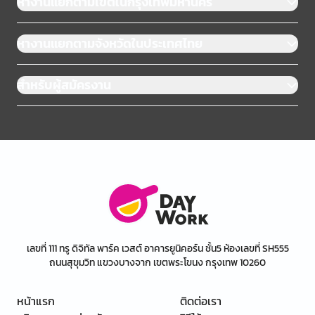
หางานแยกตามเขตในกรุงเทพมหานคร
หางานแยกตามจังหวัดในประเทศไทย
สำหรับผู้สมัครงาน
เลขที่ 111 ทรู ดิจิทัล พาร์ค เวสต์ อาคารยูนิคอร์น ชั้น5 ห้องเลขที่ SH555
ถนนสุขุมวิท แขวงบางจาก เขตพระโขนง กรุงเทพ 10260
หน้าแรก
ติดต่อเรา