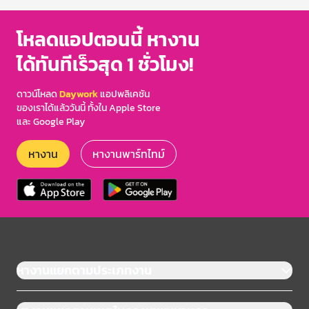
โหลดแอปตอนนี้ หางาน
ได้ทันทีเร็วสุด 1 ชั่วโมง!
ดาวน์โหลด
Daywork
แอปพลิเคชัน
ของเราได้แล้ววันนี้ ทั้งใน Apple Store
และ Google Play
หางาน
หางานพาร์ทไทม์
หางานแยกตามประเภทงาน