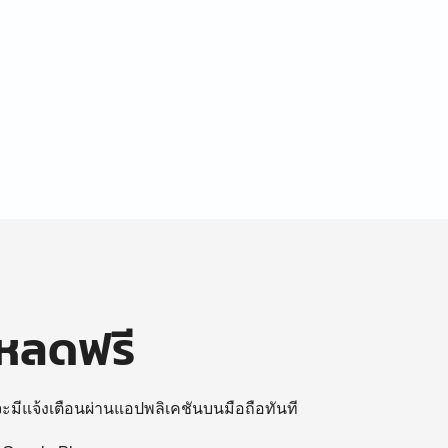
โหลดฟรี
 จะมีแจ้งเตือนผ่านแอปพลิเคชันบนมือถือทันที