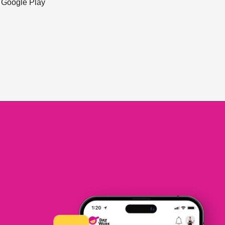
ะ Google Play