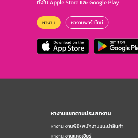
ทั้งใน Apple Store และ Google Play
หางาน
หางานพาร์ทไทม์
หางานแยกตามประเภทงาน
หางาน งานพีซี/พนักงานแนะนําสินค้า
หางาน งานแคชเชียร์