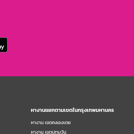
หางานแยกตามเขตในกรุงเทพมหานคร
หางาน เขตคลองเตย
หางาน เขตปทุมวัน