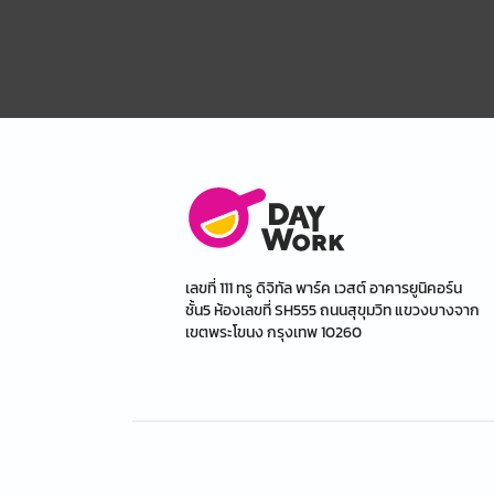
เลขที่ 111 ทรู ดิจิทัล พาร์ค เวสต์ อาคารยูนิคอร์น
ชั้น5 ห้องเลขที่ SH555 ถนนสุขุมวิท แขวงบางจาก
เขตพระโขนง กรุงเทพ 10260