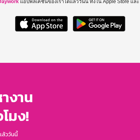
Daywork
แอปพลิเคชันของเราได้แล้ววันนี้ ทั้งใน Apple Store แล
หางาน
่วโมง!
้ววันนี้