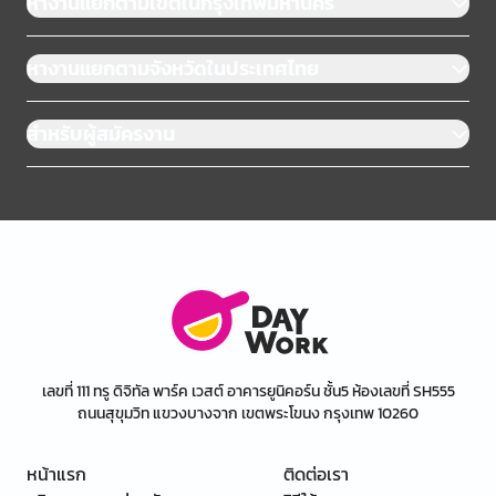
หางานแยกตามเขตในกรุงเทพมหานคร
หางานแยกตามจังหวัดในประเทศไทย
สำหรับผู้สมัครงาน
เลขที่ 111 ทรู ดิจิทัล พาร์ค เวสต์ อาคารยูนิคอร์น ชั้น5 ห้องเลขที่ SH555
ถนนสุขุมวิท แขวงบางจาก เขตพระโขนง กรุงเทพ 10260
หน้าแรก
ติดต่อเรา