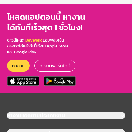
โหลดแอปตอนนี้ หางาน
ได้ทันทีเร็วสุด 1 ชั่วโมง!
ดาวน์โหลด
Daywork
แอปพลิเคชัน
ของเราได้แล้ววันนี้ ทั้งใน Apple Store
และ Google Play
หางาน
หางานพาร์ทไทม์
หางานแยกตามประเภทงาน