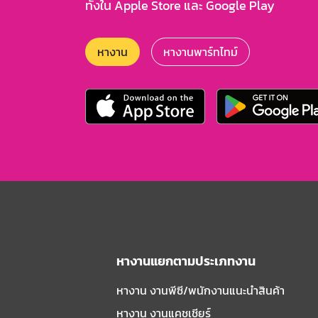
ทั้งใน Apple Store และ Google Play
หางาน
หางานพาร์ทไทม์
หางานแยกตามประเภทงาน
หางาน งานพีซี/พนักงานแนะนําสินค้า
หางาน งานแคชเชียร์