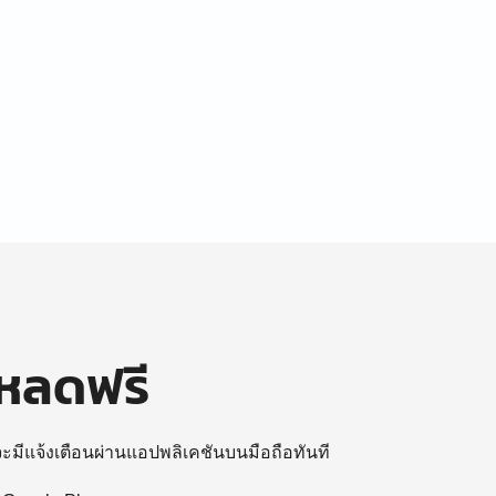
โหลดฟรี
 จะมีแจ้งเตือนผ่านแอปพลิเคชันบนมือถือทันที