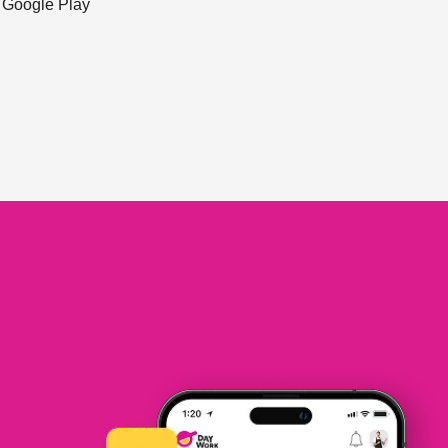
ะ Google Play