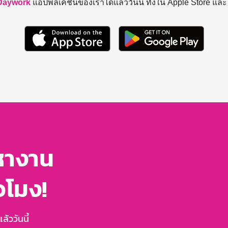
Daywork
แอปพลิเคชันของเราได้แล้ววันนี้ ทั้งใน Apple Store แล
หางาน
่วโมง!
้ววันนี้