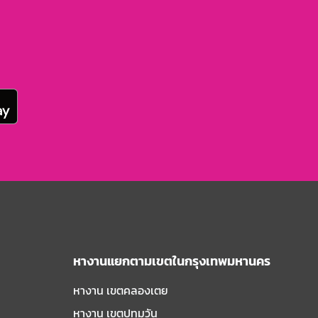
หางานแยกตามเขตในกรุงเทพมหานคร
หางาน เขตคลองเตย
หางาน เขตปทุมวัน