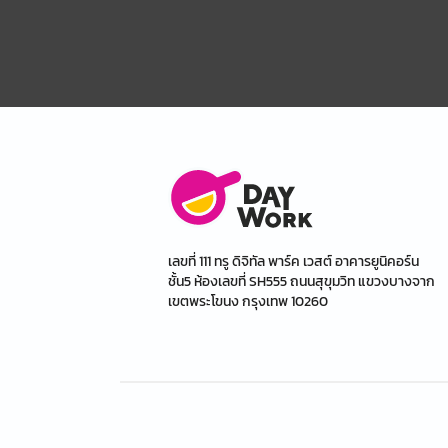
เลขที่ 111 ทรู ดิจิทัล พาร์ค เวสต์ อาคารยูนิคอร์น
ชั้น5 ห้องเลขที่ SH555 ถนนสุขุมวิท แขวงบางจาก
เขตพระโขนง กรุงเทพ 10260