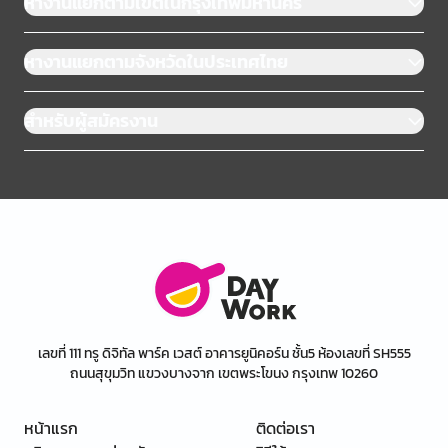
หางานแยกตามเขตในกรุงเทพมหานคร
หางานแยกตามจังหวัดในประเทศไทย
สำหรับผู้สมัครงาน
เลขที่ 111 ทรู ดิจิทัล พาร์ค เวสต์ อาคารยูนิคอร์น ชั้น5 ห้องเลขที่ SH555
ถนนสุขุมวิท แขวงบางจาก เขตพระโขนง กรุงเทพ 10260
หน้าแรก
ติดต่อเรา