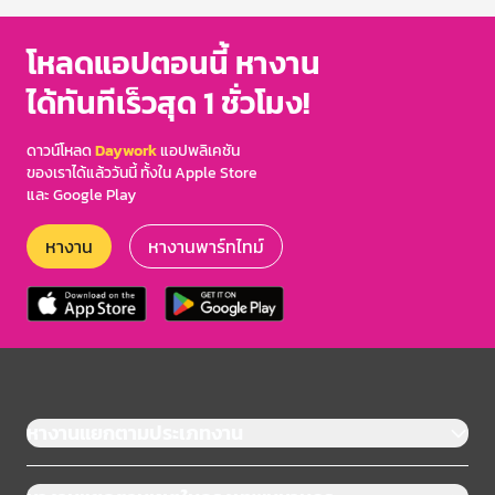
โหลดแอปตอนนี้ หางาน
ได้ทันทีเร็วสุด 1 ชั่วโมง!
ดาวน์โหลด
Daywork
แอปพลิเคชัน
ของเราได้แล้ววันนี้ ทั้งใน Apple Store
และ Google Play
หางาน
หางานพาร์ทไทม์
หางานแยกตามประเภทงาน