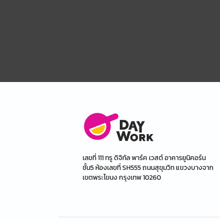
เลขที่ 111 ทรู ดิจิทัล พาร์ค เวสต์ อาคารยูนิคอร์น
ชั้น5 ห้องเลขที่ SH555 ถนนสุขุมวิท แขวงบางจาก
เขตพระโขนง กรุงเทพ 10260