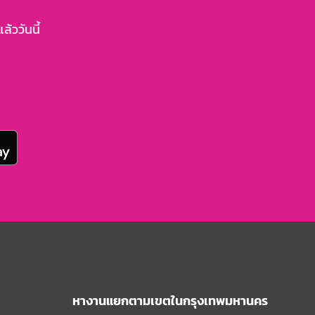
้ววันนี้
หางานแยกตามเขตในกรุงเทพมหานคร