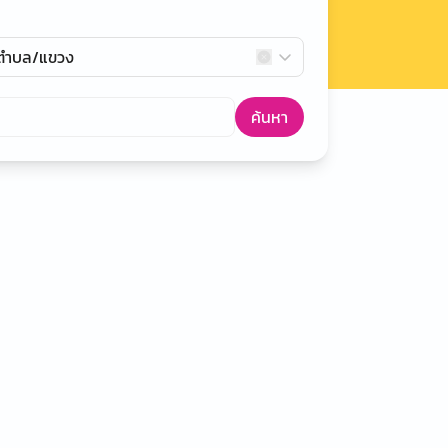
กตำบล/แขวง
ค้นหา