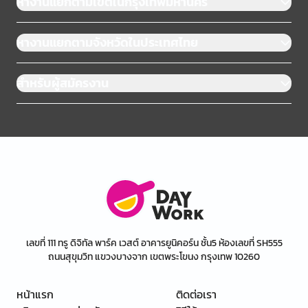
หางานแยกตามเขตในกรุงเทพมหานคร
หางานแยกตามจังหวัดในประเทศไทย
สำหรับผู้สมัครงาน
เลขที่ 111 ทรู ดิจิทัล พาร์ค เวสต์ อาคารยูนิคอร์น ชั้น5 ห้องเลขที่ SH555
ถนนสุขุมวิท แขวงบางจาก เขตพระโขนง กรุงเทพ 10260
หน้าแรก
ติดต่อเรา