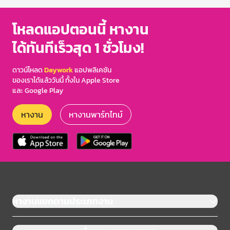
โหลดแอปตอนนี้ หางาน
ได้ทันทีเร็วสุด 1 ชั่วโมง!
ดาวน์โหลด
Daywork
แอปพลิเคชัน
ของเราได้แล้ววันนี้ ทั้งใน Apple Store
และ Google Play
หางาน
หางานพาร์ทไทม์
หางานแยกตามประเภทงาน