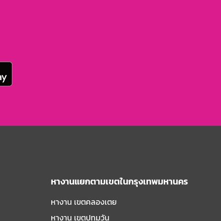
หางานแยกตามเขตในกรุงเทพมหานคร
หางาน เขตคลองเตย
หางาน เขตปทุมวัน