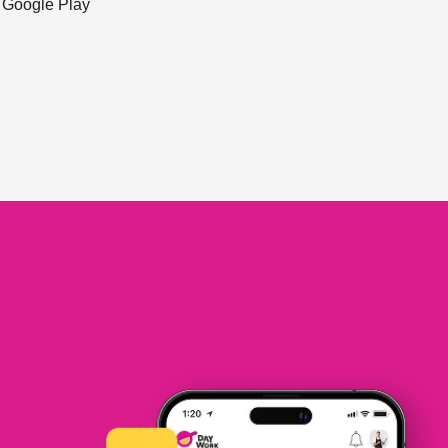
ะ Google Play