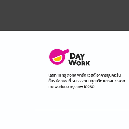
เลขที่ 111 ทรู ดิจิทัล พาร์ค เวสต์ อาคารยูนิคอร์น
ชั้น5 ห้องเลขที่ SH555 ถนนสุขุมวิท แขวงบางจาก
เขตพระโขนง กรุงเทพ 10260