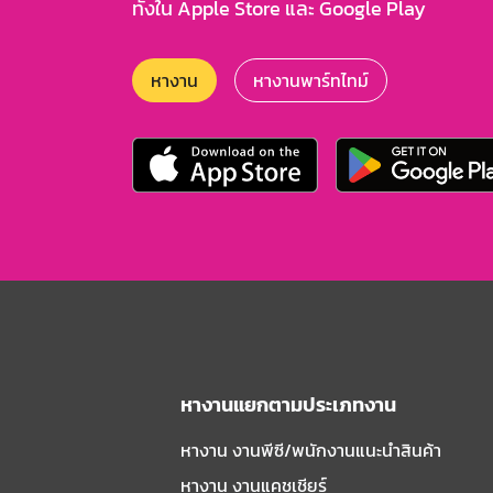
ทั้งใน Apple Store และ Google Play
หางาน
หางานพาร์ทไทม์
หางานแยกตามประเภทงาน
หางาน งานพีซี/พนักงานแนะนําสินค้า
หางาน งานแคชเชียร์