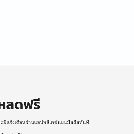
โหลดฟรี
 จะมีแจ้งเตือนผ่านแอปพลิเคชันบนมือถือทันที