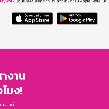
Daywork
แอปพลิเคชันของเราได้แล้ววันนี้ ทั้งใน Apple Store แล
หางาน
่วโมง!
้ววันนี้