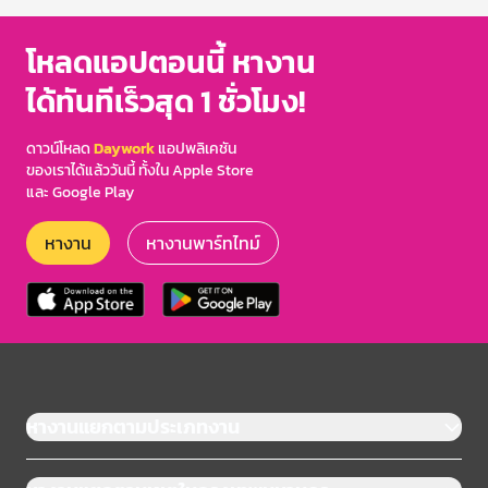
โหลดแอปตอนนี้ หางาน
ได้ทันทีเร็วสุด 1 ชั่วโมง!
ดาวน์โหลด
Daywork
แอปพลิเคชัน
ของเราได้แล้ววันนี้ ทั้งใน Apple Store
และ Google Play
หางาน
หางานพาร์ทไทม์
หางานแยกตามประเภทงาน