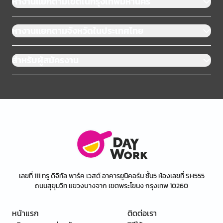
หางานแยกตามเขตในกรุงเทพมหานคร
หางานแยกตามจังหวัดในประเทศไทย
สำหรับผู้สมัครงาน
เลขที่ 111 ทรู ดิจิทัล พาร์ค เวสต์ อาคารยูนิคอร์น ชั้น5 ห้องเลขที่ SH555
ถนนสุขุมวิท แขวงบางจาก เขตพระโขนง กรุงเทพ 10260
หน้าแรก
ติดต่อเรา