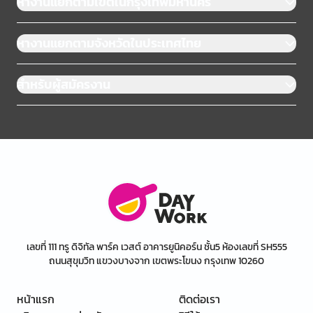
หางานแยกตามเขตในกรุงเทพมหานคร
หางานแยกตามจังหวัดในประเทศไทย
สำหรับผู้สมัครงาน
เลขที่ 111 ทรู ดิจิทัล พาร์ค เวสต์ อาคารยูนิคอร์น ชั้น5 ห้องเลขที่ SH555
ถนนสุขุมวิท แขวงบางจาก เขตพระโขนง กรุงเทพ 10260
หน้าแรก
ติดต่อเรา