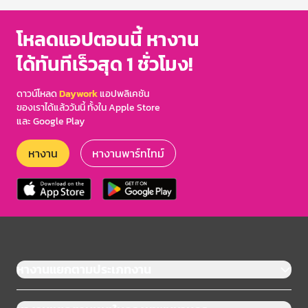
โหลดแอปตอนนี้ หางาน
ได้ทันทีเร็วสุด 1 ชั่วโมง!
ดาวน์โหลด
Daywork
แอปพลิเคชัน
ของเราได้แล้ววันนี้ ทั้งใน Apple Store
และ Google Play
หางาน
หางานพาร์ทไทม์
หางานแยกตามประเภทงาน