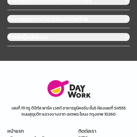
หางานแยกตามเขตในกรุงเทพมหานคร
หางานแยกตามจังหวัดในประเทศไทย
สำหรับผู้สมัครงาน
เลขที่ 111 ทรู ดิจิทัล พาร์ค เวสต์ อาคารยูนิคอร์น ชั้น5 ห้องเลขที่ SH555
ถนนสุขุมวิท แขวงบางจาก เขตพระโขนง กรุงเทพ 10260
หน้าแรก
ติดต่อเรา