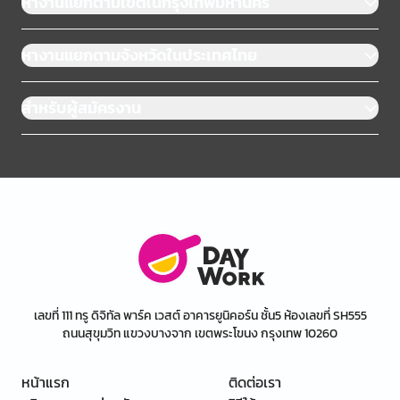
หางานแยกตามเขตในกรุงเทพมหานคร
หางานแยกตามจังหวัดในประเทศไทย
สำหรับผู้สมัครงาน
เลขที่ 111 ทรู ดิจิทัล พาร์ค เวสต์ อาคารยูนิคอร์น ชั้น5 ห้องเลขที่ SH555
ถนนสุขุมวิท แขวงบางจาก เขตพระโขนง กรุงเทพ 10260
หน้าแรก
ติดต่อเรา