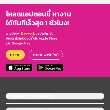
โหลดแอปตอนนี้ หางาน
ได้ทันทีเร็วสุด 1 ชั่วโมง!
ดาวน์โหลด
Daywork
แอปพลิเคชัน
ของเราได้แล้ววันนี้ ทั้งใน Apple Store
และ Google Play
หางาน
หางานพาร์ทไทม์
หางานแยกตามประเภทงาน