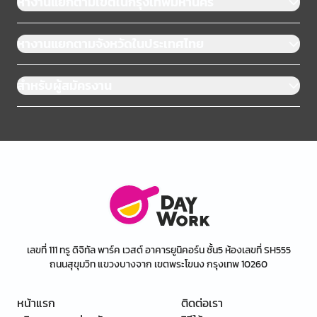
หางานแยกตามเขตในกรุงเทพมหานคร
หางานแยกตามจังหวัดในประเทศไทย
สำหรับผู้สมัครงาน
เลขที่ 111 ทรู ดิจิทัล พาร์ค เวสต์ อาคารยูนิคอร์น ชั้น5 ห้องเลขที่ SH555
ถนนสุขุมวิท แขวงบางจาก เขตพระโขนง กรุงเทพ 10260
หน้าแรก
ติดต่อเรา