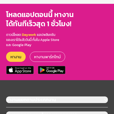
โหลดแอปตอนนี้ หางาน
ได้ทันทีเร็วสุด 1 ชั่วโมง!
ดาวน์โหลด
Daywork
แอปพลิเคชัน
ของเราได้แล้ววันนี้ ทั้งใน Apple Store
และ Google Play
หางาน
หางานพาร์ทไทม์
หางานแยกตามประเภทงาน