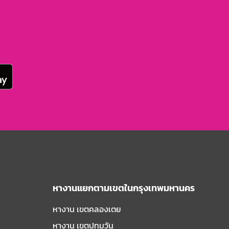
หางานแยกตามเขตในกรุงเทพมหานคร
หางาน เขตคลองเตย
หางาน เขตปทุมวัน