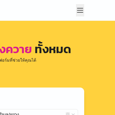
องควาย
ทั้งหมด
อร์มที่ช่วยให้คุณได้
กตำบล/แขวง