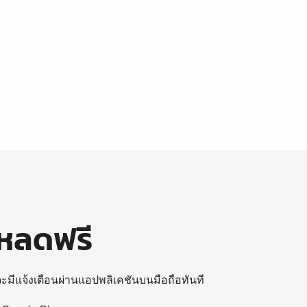
โหลดฟรี
 จะมีแจ้งเตือนผ่านแอปพลิเคชันบนมือถือทันที