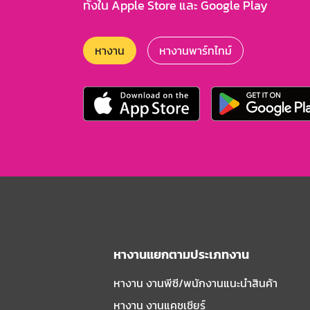
ทั้งใน Apple Store และ Google Play
หางาน
หางานพาร์ทไทม์
หางานแยกตามประเภทงาน
หางาน งานพีซี/พนักงานแนะนําสินค้า
หางาน งานแคชเชียร์