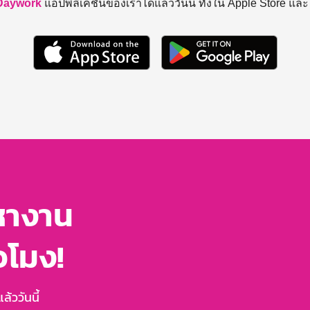
Daywork
แอปพลิเคชันของเราได้แล้ววันนี้ ทั้งใน Apple Store แล
หางาน
่วโมง!
้ววันนี้