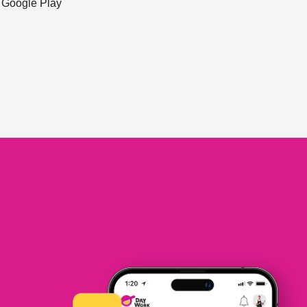
ะ Google Play