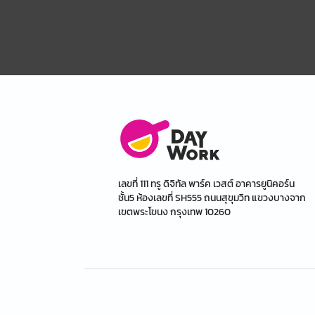
เลขที่ 111 ทรู ดิจิทัล พาร์ค เวสต์ อาคารยูนิคอร์น
ชั้น5 ห้องเลขที่ SH555 ถนนสุขุมวิท แขวงบางจาก
เขตพระโขนง กรุงเทพ 10260