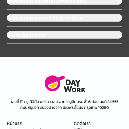
หางานแยกตามเขตในกรุงเทพมหานคร
หางานแยกตามจังหวัดในประเทศไทย
สำหรับผู้สมัครงาน
เลขที่ 111 ทรู ดิจิทัล พาร์ค เวสต์ อาคารยูนิคอร์น ชั้น5 ห้องเลขที่ SH555
ถนนสุขุมวิท แขวงบางจาก เขตพระโขนง กรุงเทพ 10260
หน้าแรก
ติดต่อเรา