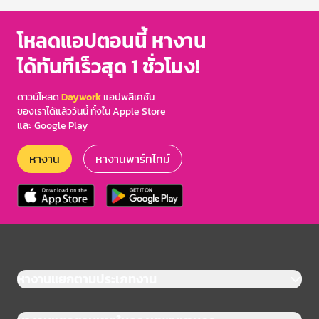
โหลดแอปตอนนี้ หางาน
ได้ทันทีเร็วสุด 1 ชั่วโมง!
ดาวน์โหลด
Daywork
แอปพลิเคชัน
ของเราได้แล้ววันนี้ ทั้งใน Apple Store
และ Google Play
หางาน
หางานพาร์ทไทม์
หางานแยกตามประเภทงาน