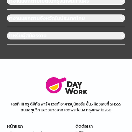
หางานแยกตามเขตในกรุงเทพมหานคร
หางานแยกตามจังหวัดในประเทศไทย
สำหรับผู้สมัครงาน
เลขที่ 111 ทรู ดิจิทัล พาร์ค เวสต์ อาคารยูนิคอร์น ชั้น5 ห้องเลขที่ SH555
ถนนสุขุมวิท แขวงบางจาก เขตพระโขนง กรุงเทพ 10260
หน้าแรก
ติดต่อเรา