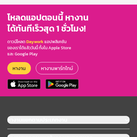
โหลดแอปตอนนี้ หางาน
ได้ทันทีเร็วสุด 1 ชั่วโมง!
ดาวน์โหลด
Daywork
แอปพลิเคชัน
ของเราได้แล้ววันนี้ ทั้งใน Apple Store
และ Google Play
หางาน
หางานพาร์ทไทม์
หางานแยกตามประเภทงาน