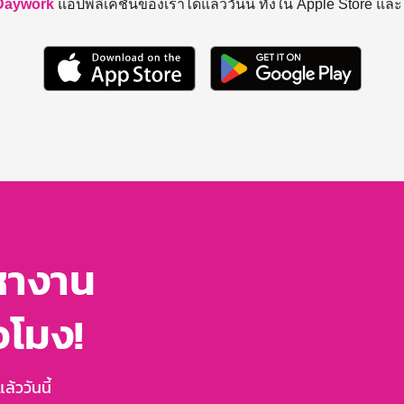
Daywork
แอปพลิเคชันของเราได้แล้ววันนี้ ทั้งใน Apple Store แล
หางาน
่วโมง!
้ววันนี้