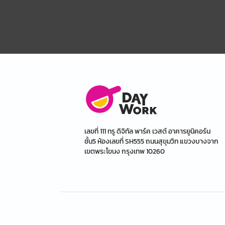
เลขที่ 111 ทรู ดิจิทัล พาร์ค เวสต์ อาคารยูนิคอร์น
ชั้น5 ห้องเลขที่ SH555 ถนนสุขุมวิท แขวงบางจาก
เขตพระโขนง กรุงเทพ 10260