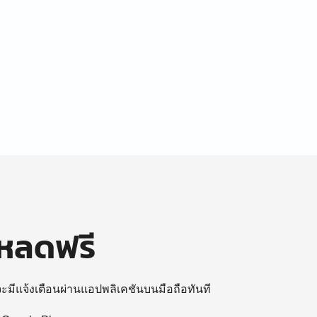
โหลดฟรี
 จะมีแจ้งเตือนผ่านแอปพลิเคชันบนมือถือทันที