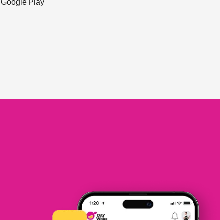
ะ Google Play