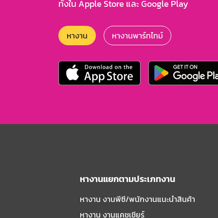
ทั้งใน Apple Store และ Google Play
หางาน
หางานพาร์ทไทม์
หางานแยกตามประเภทงาน
หางาน งานพีซี/พนักงานแนะนําสินค้า
หางาน งานแคชเชียร์