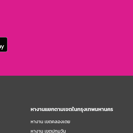
หางานแยกตามเขตในกรุงเทพมหานคร
หางาน เขตคลองเตย
หางาน เขตปทุมวัน