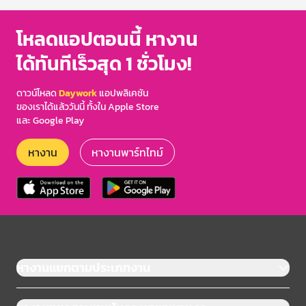
โหลดแอปตอนนี้ หางาน
ได้ทันทีเร็วสุด 1 ชั่วโมง!
ดาวน์โหลด
Daywork
แอปพลิเคชัน
ของเราได้แล้ววันนี้ ทั้งใน Apple Store
และ Google Play
หางาน
หางานพาร์ทไทม์
หางานแยกตามประเภทงาน