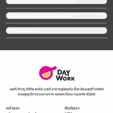
หางานแยกตามเขตในกรุงเทพมหานคร
หางานแยกตามจังหวัดในประเทศไทย
สำหรับผู้สมัครงาน
เลขที่ 111 ทรู ดิจิทัล พาร์ค เวสต์ อาคารยูนิคอร์น ชั้น5 ห้องเลขที่ SH555
ถนนสุขุมวิท แขวงบางจาก เขตพระโขนง กรุงเทพ 10260
หน้าแรก
ติดต่อเรา