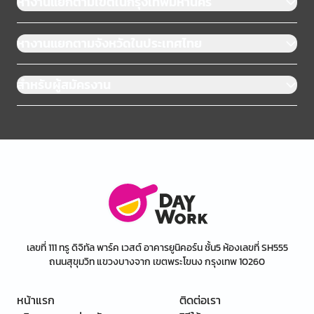
หางานแยกตามเขตในกรุงเทพมหานคร
หางานแยกตามจังหวัดในประเทศไทย
สำหรับผู้สมัครงาน
เลขที่ 111 ทรู ดิจิทัล พาร์ค เวสต์ อาคารยูนิคอร์น ชั้น5 ห้องเลขที่ SH555
ถนนสุขุมวิท แขวงบางจาก เขตพระโขนง กรุงเทพ 10260
หน้าแรก
ติดต่อเรา