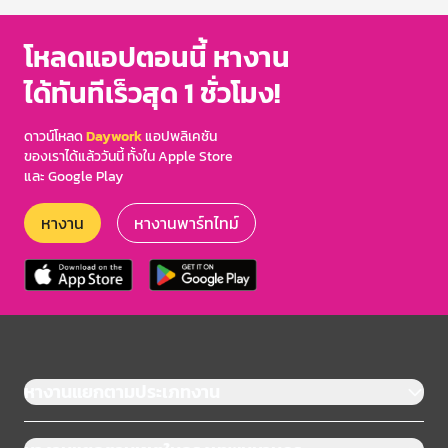
โหลดแอปตอนนี้ หางาน
ได้ทันทีเร็วสุด 1 ชั่วโมง!
ดาวน์โหลด
Daywork
แอปพลิเคชัน
ของเราได้แล้ววันนี้ ทั้งใน Apple Store
และ Google Play
หางาน
หางานพาร์ทไทม์
หางานแยกตามประเภทงาน