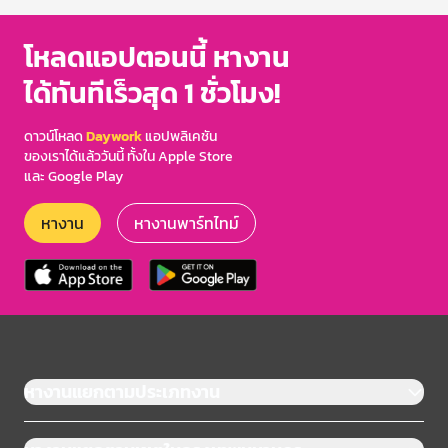
โหลดแอปตอนนี้ หางาน
ได้ทันทีเร็วสุด 1 ชั่วโมง!
ดาวน์โหลด
Daywork
แอปพลิเคชัน
ของเราได้แล้ววันนี้ ทั้งใน Apple Store
และ Google Play
หางาน
หางานพาร์ทไทม์
หางานแยกตามประเภทงาน