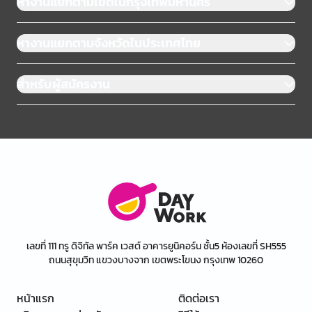
หางานแยกตามเขตในกรุงเทพมหานคร
หางานแยกตามจังหวัดในประเทศไทย
สำหรับผู้สมัครงาน
เลขที่ 111 ทรู ดิจิทัล พาร์ค เวสต์ อาคารยูนิคอร์น ชั้น5 ห้องเลขที่ SH555
ถนนสุขุมวิท แขวงบางจาก เขตพระโขนง กรุงเทพ 10260
หน้าแรก
ติดต่อเรา