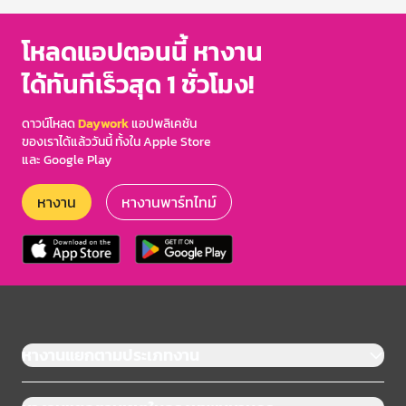
โหลดแอปตอนนี้ หางาน
ได้ทันทีเร็วสุด 1 ชั่วโมง!
ดาวน์โหลด
Daywork
แอปพลิเคชัน
ของเราได้แล้ววันนี้ ทั้งใน Apple Store
และ Google Play
หางาน
หางานพาร์ทไทม์
หางานแยกตามประเภทงาน