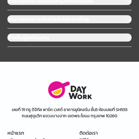
หางานแยกตามเขตในกรุงเทพมหานคร
หางานแยกตามจังหวัดในประเทศไทย
สำหรับผู้สมัครงาน
เลขที่ 111 ทรู ดิจิทัล พาร์ค เวสต์ อาคารยูนิคอร์น ชั้น5 ห้องเลขที่ SH555
ถนนสุขุมวิท แขวงบางจาก เขตพระโขนง กรุงเทพ 10260
หน้าแรก
ติดต่อเรา