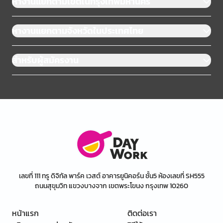
หางานแยกตามเขตในกรุงเทพมหานคร
หางานแยกตามจังหวัดในประเทศไทย
สำหรับผู้สมัครงาน
เลขที่ 111 ทรู ดิจิทัล พาร์ค เวสต์ อาคารยูนิคอร์น ชั้น5 ห้องเลขที่ SH555
ถนนสุขุมวิท แขวงบางจาก เขตพระโขนง กรุงเทพ 10260
หน้าแรก
ติดต่อเรา