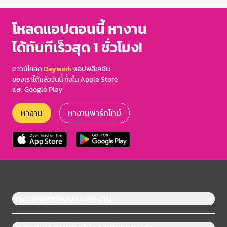
โหลดแอปตอนนี้ หางาน
ได้ทันทีเร็วสุด 1 ชั่วโมง!
ดาวน์โหลด
Daywork
แอปพลิเคชัน
ของเราได้แล้ววันนี้ ทั้งใน Apple Store
และ Google Play
หางาน
หางานพาร์ทไทม์
หางานแยกตามประเภทงาน