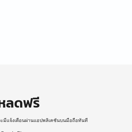
โหลดฟรี
 จะมีแจ้งเตือนผ่านแอปพลิเคชันบนมือถือทันที