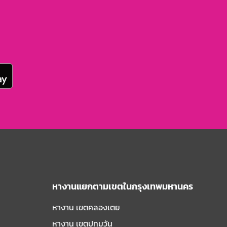
หางานแยกตามเขตในกรุงเทพมหานคร
หางาน เขตคลองเตย
หางาน เขตปทุมวัน