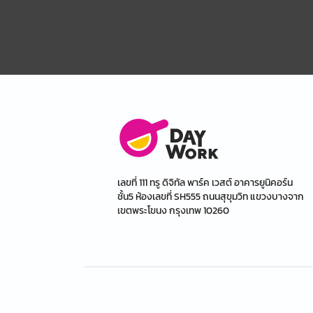
เลขที่ 111 ทรู ดิจิทัล พาร์ค เวสต์ อาคารยูนิคอร์น
ชั้น5 ห้องเลขที่ SH555 ถนนสุขุมวิท แขวงบางจาก
เขตพระโขนง กรุงเทพ 10260