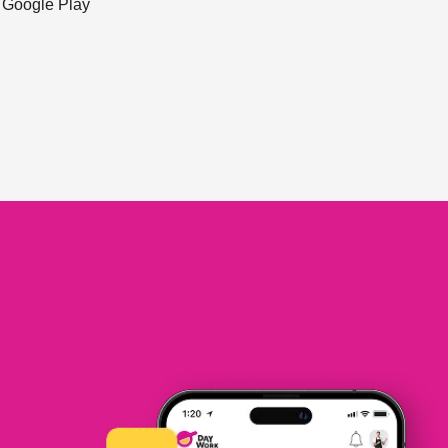
ะ Google Play