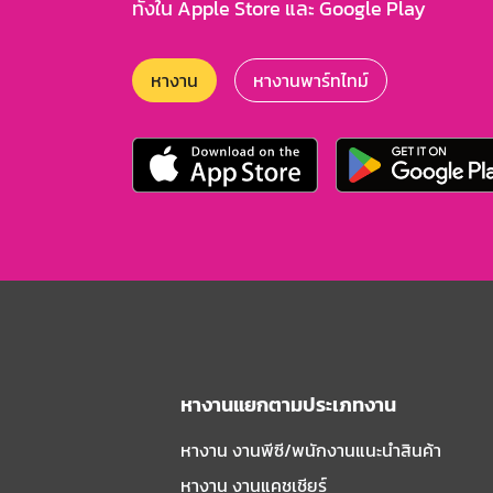
ทั้งใน Apple Store และ Google Play
หางาน
หางานพาร์ทไทม์
หางานแยกตามประเภทงาน
หางาน งานพีซี/พนักงานแนะนําสินค้า
หางาน งานแคชเชียร์