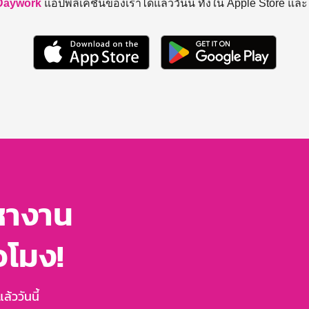
Daywork
แอปพลิเคชันของเราได้แล้ววันนี้ ทั้งใน Apple Store แล
หางาน
่วโมง!
้ววันนี้