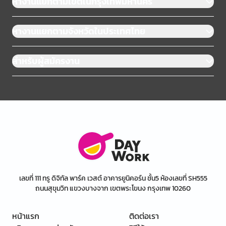
หางานแยกตามเขตในกรุงเทพมหานคร
หางานแยกตามจังหวัดในประเทศไทย
สำหรับผู้สมัครงาน
เลขที่ 111 ทรู ดิจิทัล พาร์ค เวสต์ อาคารยูนิคอร์น ชั้น5 ห้องเลขที่ SH555
ถนนสุขุมวิท แขวงบางจาก เขตพระโขนง กรุงเทพ 10260
หน้าแรก
ติดต่อเรา