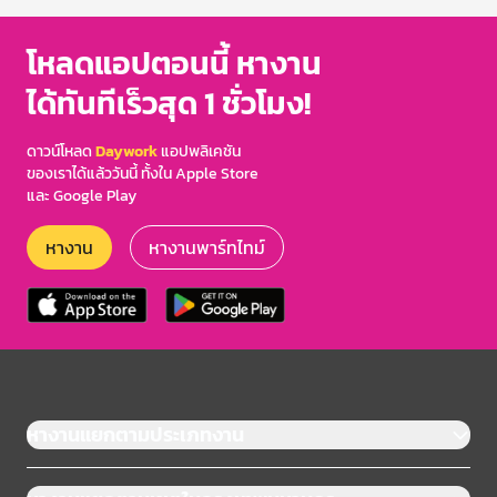
โหลดแอปตอนนี้ หางาน
ได้ทันทีเร็วสุด 1 ชั่วโมง!
ดาวน์โหลด
Daywork
แอปพลิเคชัน
ของเราได้แล้ววันนี้ ทั้งใน Apple Store
และ Google Play
หางาน
หางานพาร์ทไทม์
หางานแยกตามประเภทงาน