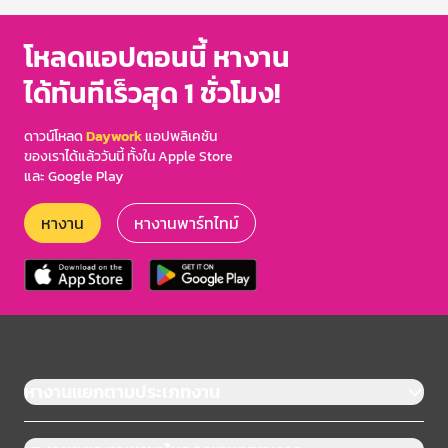
โหลดแอปตอนนี้ หางาน
ได้ทันทีเร็วสุด 1 ชั่วโมง!
ดาวน์โหลด
Daywork
แอปพลิเคชัน
ของเราได้แล้ววันนี้ ทั้งใน Apple Store
และ Google Play
หางาน
หางานพาร์ทไทม์
หางานแยกตามประเภทงาน