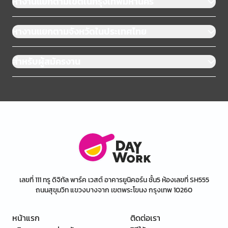
หางานแยกตามเขตในกรุงเทพมหานคร
หางานแยกตามจังหวัดในประเทศไทย
สำหรับผู้สมัครงาน
เลขที่ 111 ทรู ดิจิทัล พาร์ค เวสต์ อาคารยูนิคอร์น ชั้น5 ห้องเลขที่ SH555
ถนนสุขุมวิท แขวงบางจาก เขตพระโขนง กรุงเทพ 10260
หน้าแรก
ติดต่อเรา