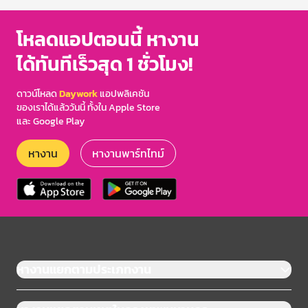
โหลดแอปตอนนี้ หางาน
ได้ทันทีเร็วสุด 1 ชั่วโมง!
ดาวน์โหลด
Daywork
แอปพลิเคชัน
ของเราได้แล้ววันนี้ ทั้งใน Apple Store
และ Google Play
หางาน
หางานพาร์ทไทม์
หางานแยกตามประเภทงาน