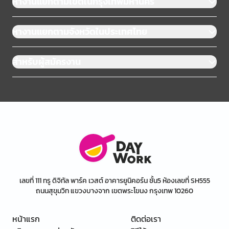
หางานแยกตามเขตในกรุงเทพมหานคร
หางานแยกตามจังหวัดในประเทศไทย
สำหรับผู้สมัครงาน
เลขที่ 111 ทรู ดิจิทัล พาร์ค เวสต์ อาคารยูนิคอร์น ชั้น5 ห้องเลขที่ SH555
ถนนสุขุมวิท แขวงบางจาก เขตพระโขนง กรุงเทพ 10260
หน้าแรก
ติดต่อเรา