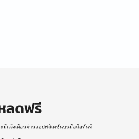
โหลดฟรี
 จะมีแจ้งเตือนผ่านแอปพลิเคชันบนมือถือทันที