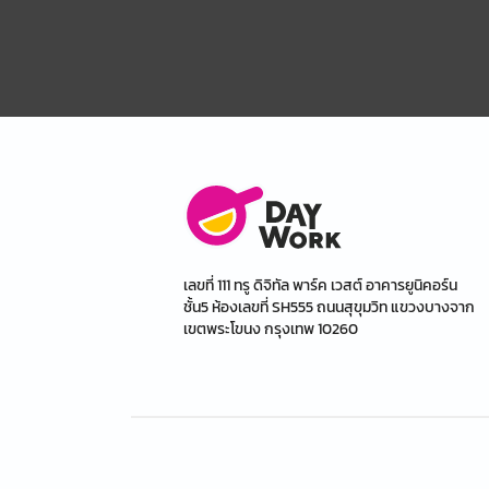
เลขที่ 111 ทรู ดิจิทัล พาร์ค เวสต์ อาคารยูนิคอร์น
ชั้น5 ห้องเลขที่ SH555 ถนนสุขุมวิท แขวงบางจาก
เขตพระโขนง กรุงเทพ 10260