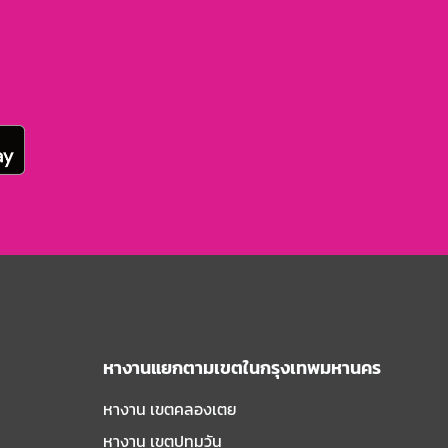
หางานแยกตามเขตในกรุงเทพมหานคร
หางาน เขตคลองเตย
หางาน เขตปทุมวัน