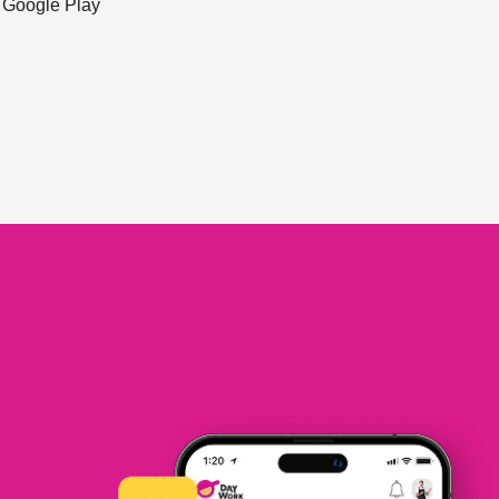
ะ Google Play