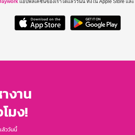
Daywork
แอปพลิเคชันของเราได้แล้ววันนี้ ทั้งใน Apple Store แล
หางาน
่วโมง!
้ววันนี้