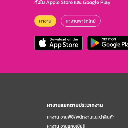
ทั้งใน Apple Store และ Google Play
หางาน
หางานพาร์ทไทม์
หางานแยกตามประเภทงาน
หางาน งานพีซี/พนักงานแนะนําสินค้า
หางาน งานแคชเชียร์