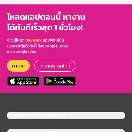
โหลดแอปตอนนี้ หางาน
ได้ทันทีเร็วสุด 1 ชั่วโมง!
ดาวน์โหลด
Daywork
แอปพลิเคชัน
ของเราได้แล้ววันนี้ ทั้งใน Apple Store
และ Google Play
หางาน
หางานพาร์ทไทม์
หางานแยกตามประเภทงาน