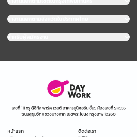
หางานแยกตามเขตในกรุงเทพมหานคร
หางานแยกตามจังหวัดในประเทศไทย
สำหรับผู้สมัครงาน
เลขที่ 111 ทรู ดิจิทัล พาร์ค เวสต์ อาคารยูนิคอร์น ชั้น5 ห้องเลขที่ SH555
ถนนสุขุมวิท แขวงบางจาก เขตพระโขนง กรุงเทพ 10260
หน้าแรก
ติดต่อเรา