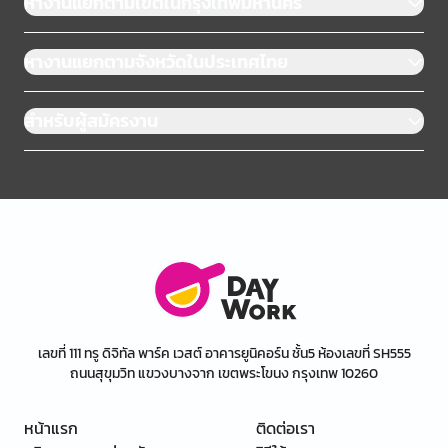
หางานแยกตามเขตในกรุงเทพมหานคร
หางานแยกตามจังหวัดในประเทศไทย
สำหรับผู้สมัครงาน
เลขที่ 111 ทรู ดิจิทัล พาร์ค เวสต์ อาคารยูนิคอร์น ชั้น5 ห้องเลขที่ SH555
ถนนสุขุมวิท แขวงบางจาก เขตพระโขนง กรุงเทพ 10260
หน้าแรก
ติดต่อเรา